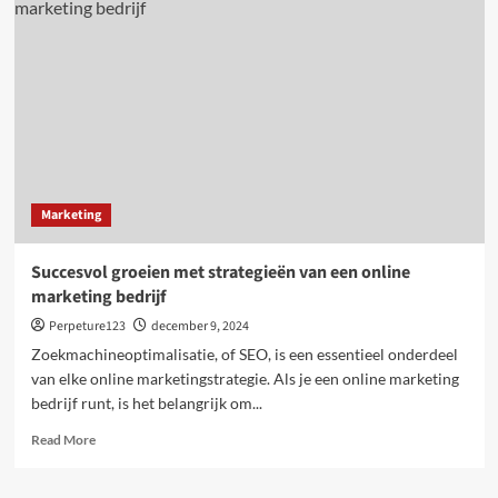
en
voedzame
reis
met
bloemkool
en
broccoli
Marketing
Succesvol groeien met strategieën van een online
marketing bedrijf
Perpeture123
december 9, 2024
Zoekmachineoptimalisatie, of SEO, is een essentieel onderdeel
van elke online marketingstrategie. Als je een online marketing
bedrijf runt, is het belangrijk om...
Read
Read More
more
about