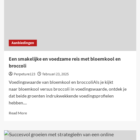
oplossingen
voor
een
gezondere
toekomst
Aanbiedingen
Een smakelijke en voedzame reis met bloemkool en
broccoli
Perpeture123
februari 23, 2025
Voedingswaarde van bloemkool en broccoliAls je kijkt
naar bloemkool versus broccoli in voedingswaarde, ontdek je
dat beide groenten indrukwekkende voedingsprofielen
hebben....
Read
Read More
more
about
Een
smakelijke