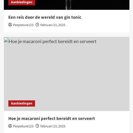
3
Aanbiedingen
Een reis door de wereld van gin tonic
Aanbiedingen
PFAS in eieren: risico’s en oplossingen voor een
Perpeture123
februari 23, 2025
gezondere toekomst
4
Aanbiedingen
Een smakelijke en voedzame reis met
bloemkool en broccoli
5
Aanbiedingen
Hoe je macaroni perfect bereidt en serveert
Perpeture123
februari 23, 2025