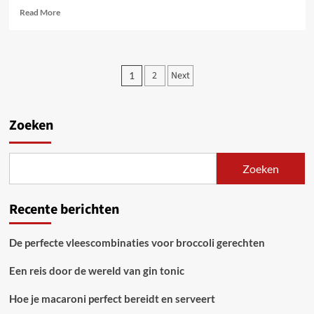
Read
Read More
more
about
Kostenbesparende
tips
Berichten
2
Next
1
voor
paginering
artikelbedrukking
Zoeken
Zoeken
Recente berichten
De perfecte vleescombinaties voor broccoli gerechten
Een reis door de wereld van gin tonic
Hoe je macaroni perfect bereidt en serveert