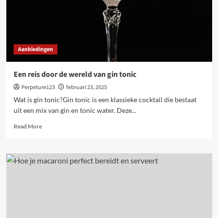
Aanbiedingen
Een reis door de wereld van gin tonic
Perpeture123
februari 23, 2025
Wat is gin tonic?Gin tonic is een klassieke cocktail die bestaat
uit een mix van gin en tonic water. Deze...
Read
Read More
more
about
Een
reis
door
de
wereld
van
gin
tonic