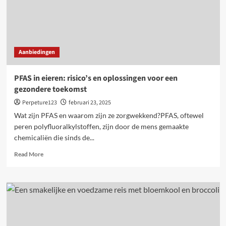
Aanbiedingen
PFAS in eieren: risico’s en oplossingen voor een
gezondere toekomst
Perpeture123
februari 23, 2025
Wat zijn PFAS en waarom zijn ze zorgwekkend?PFAS, oftewel
peren polyfluoralkylstoffen, zijn door de mens gemaakte
chemicaliën die sinds de...
Read
Read More
more
about
PFAS
in
eieren:
risico’s
en