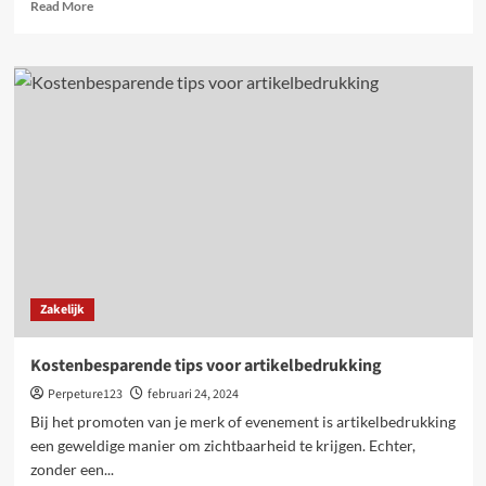
Read
Read More
more
about
Tips
voor
het
afsluiten
van
een
goedkope
autoverzekering
Zakelijk
Kostenbesparende tips voor artikelbedrukking
Perpeture123
februari 24, 2024
Bij het promoten van je merk of evenement is artikelbedrukking
een geweldige manier om zichtbaarheid te krijgen. Echter,
zonder een...