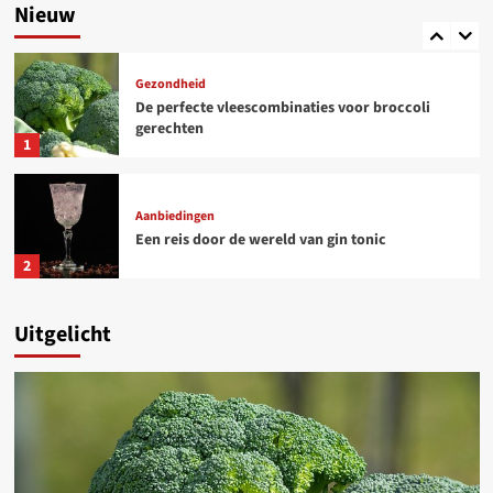
bloemkool en broccoli
Nieuw
5
Gezondheid
De perfecte vleescombinaties voor broccoli
gerechten
1
Aanbiedingen
Een reis door de wereld van gin tonic
2
Uitgelicht
Aanbiedingen
Hoe je macaroni perfect bereidt en serveert
3
Aanbiedingen
PFAS in eieren: risico’s en oplossingen voor een
gezondere toekomst