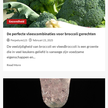
Gezondheid
De perfecte vleescombinaties voor broccoli gerechten
Perpeture123
februari 23, 2025
De veelzijdigheid van broccoli en vleesBroccoli is een groente
die in veel keukens geliefd is vanwege zijn voedzame
eigenschappen en...
Read
Read More
more
about
De
perfecte
vleescombinaties
voor
broccoli
gerechten