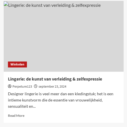
Succesvol
groeien
met
strategieën
van
een
online
marketing
bedrijf
Winkelen
Lingerie: de kunst van verleiding & zelfexpressie
Perpeture123
september 23, 2024
Designer lingerie is veel meer dan een kledingstuk; het is een
intieme kunstvorm die de essentie van vrouwelijkheid,
sensualiteit en...
Read
Read More
more
about