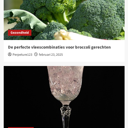
4
Aanbiedingen
Een smakelijke en voedzame reis met
bloemkool en broccoli
Gezondheid
5
De perfecte vleescombinaties voor broccoli gerechten
Gezondheid
Perpeture123
februari 23, 2025
De perfecte vleescombinaties voor broccoli
gerechten
1
Aanbiedingen
Een reis door de wereld van gin tonic
2
Aanbiedingen
Hoe je macaroni perfect bereidt en serveert