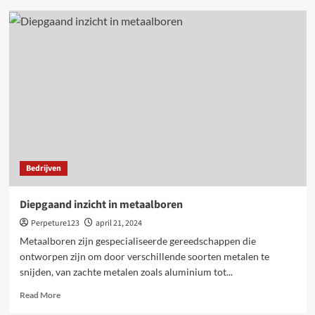
Lingerie:
de
kunst
van
verleiding
&
zelfexpressie
Bedrijven
Diepgaand inzicht in metaalboren
Perpeture123
april 21, 2024
Metaalboren zijn gespecialiseerde gereedschappen die
ontworpen zijn om door verschillende soorten metalen te
snijden, van zachte metalen zoals aluminium tot...
Read
Read More
more