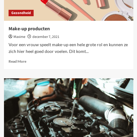
Gezondheid
Make-up producten
Maxime
december 7, 2021
Voor een vrouw speelt make-up een hele grote rol en kunnen ze
zich hier heel goed door voelen. Dit komt...
Read
Read More
more
about
Make-
up
producten