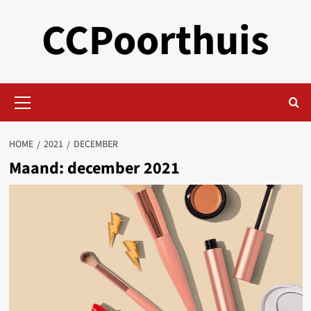
Skip
CCPoorthuis
to
content
Primary
Menu
HOME
2021
DECEMBER
Maand:
december 2021