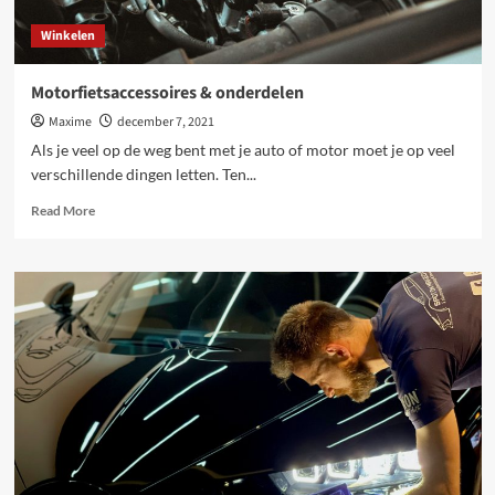
Winkelen
Motorfietsaccessoires & onderdelen
Maxime
december 7, 2021
Als je veel op de weg bent met je auto of motor moet je op veel
verschillende dingen letten. Ten...
Read
Read More
more
about
Motorfietsaccessoires
&
onderdelen