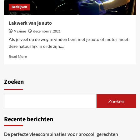
Bedrijven
Lakwerk van je auto
Maxime
december 7, 2021
Als je veel op de weg te vinden bent met je auto of motor moet
deze natuurlijk in orde zijn....
Read
Read More
more
about
Lakwerk
van
Zoeken
je
auto
Zoeken
Recente berichten
De perfecte vleescombinaties voor broccoli gerechten