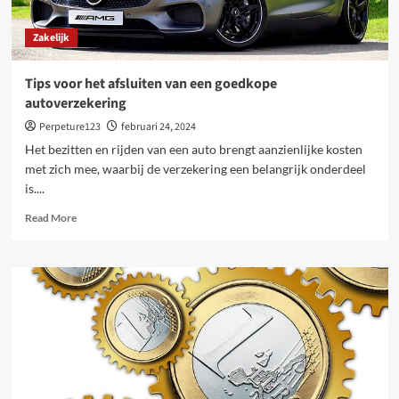
Zakelijk
Tips voor het afsluiten van een goedkope
autoverzekering
Perpeture123
februari 24, 2024
Het bezitten en rijden van een auto brengt aanzienlijke kosten
met zich mee, waarbij de verzekering een belangrijk onderdeel
is....
Read
Read More
more
about
Tips
voor
het
afsluiten
van
een
goedkope
autoverzekering