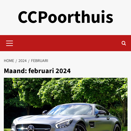
Skip
CCPoorthuis
to
content
Primary
Menu
HOME
2024
FEBRUARI
Maand:
februari 2024