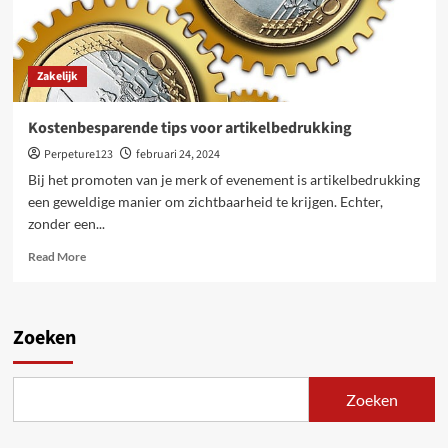
Zakelijk
Kostenbesparende tips voor artikelbedrukking
Perpeture123
februari 24, 2024
Bij het promoten van je merk of evenement is artikelbedrukking
een geweldige manier om zichtbaarheid te krijgen. Echter,
zonder een...
Read
Read More
more
about
Kostenbesparende
tips
Zoeken
voor
artikelbedrukking
Zoeken