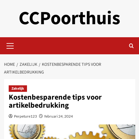
Skip
CCPoorthuis
to
content
Primary
Menu
HOME
ZAKELIJK
KOSTENBESPARENDE TIPS VOOR
ARTIKELBEDRUKKING
Zakelijk
Kostenbesparende tips voor
artikelbedrukking
Perpeture123
februari 24, 2024