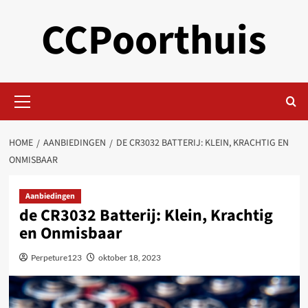
Skip
CCPoorthuis
to
content
Primary
Menu
HOME
AANBIEDINGEN
DE CR3032 BATTERIJ: KLEIN, KRACHTIG EN
ONMISBAAR
Aanbiedingen
de CR3032 Batterij: Klein, Krachtig
en Onmisbaar
Perpeture123
oktober 18, 2023