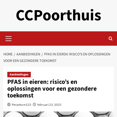
Skip
CCPoorthuis
to
content
Primary
Menu
HOME
AANBIEDINGEN
PFAS IN EIEREN: RISICO’S EN OPLOSSINGEN
VOOR EEN GEZONDERE TOEKOMST
Aanbiedingen
PFAS in eieren: risico’s en
oplossingen voor een gezondere
toekomst
Perpeture123
februari 23, 2025